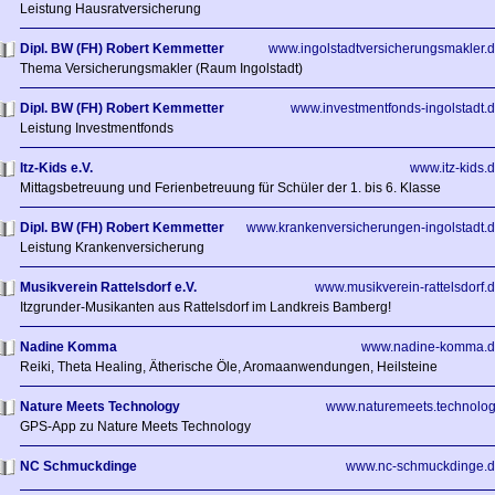
Leistung Hausratversicherung
Dipl. BW (FH) Robert Kemmetter
www.ingolstadtversicherungsmakler.
Thema Versicherungsmakler (Raum Ingolstadt)
Dipl. BW (FH) Robert Kemmetter
www.investmentfonds-ingolstadt.
Leistung Investmentfonds
Itz-Kids e.V.
www.itz-kids.
Mittagsbetreuung und Ferienbetreuung für Schüler der 1. bis 6. Klasse
Dipl. BW (FH) Robert Kemmetter
www.krankenversicherungen-ingolstadt.
Leistung Krankenversicherung
Musikverein Rattelsdorf e.V.
www.musikverein-rattelsdorf.
Itzgrunder-Musikanten aus Rattelsdorf im Landkreis Bamberg!
Nadine Komma
www.nadine-komma.d
Reiki, Theta Healing, Ätherische Öle, Aromaanwendungen, Heilsteine
Nature Meets Technology
www.naturemeets.technolo
GPS-App zu Nature Meets Technology
NC Schmuckdinge
www.nc-schmuckdinge.