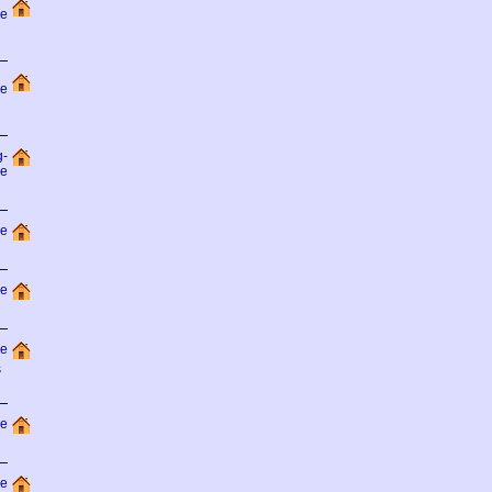
de
de
g-
de
e
e
de
s
de
de