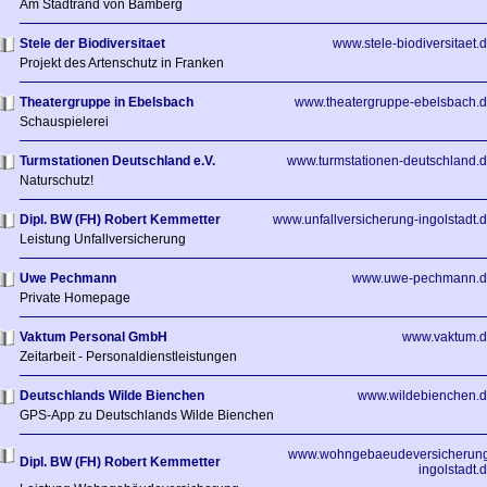
Am Stadtrand von Bamberg
Stele der Biodiversitaet
www.stele-biodiversitaet.
Projekt des Artenschutz in Franken
Theatergruppe in Ebelsbach
www.theatergruppe-ebelsbach.
Schauspielerei
Turmstationen Deutschland e.V.
www.turmstationen-deutschland.
Naturschutz!
Dipl. BW (FH) Robert Kemmetter
www.unfallversicherung-ingolstadt.
Leistung Unfallversicherung
Uwe Pechmann
www.uwe-pechmann.d
Private Homepage
Vaktum Personal GmbH
www.vaktum.d
Zeitarbeit - Personaldienstleistungen
Deutschlands Wilde Bienchen
www.wildebienchen.
GPS-App zu Deutschlands Wilde Bienchen
www.wohngebaeudeversicherung
Dipl. BW (FH) Robert Kemmetter
ingolstadt.