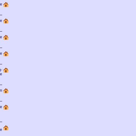
de
de
de
de
g-
de
om
de
de