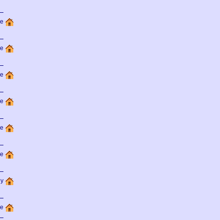
de
de
de
de
de
e
gy
de