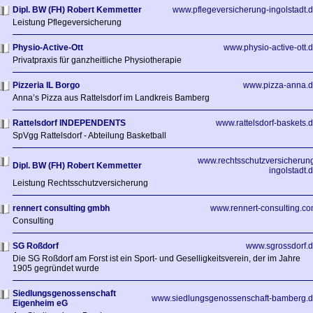
Dipl. BW (FH) Robert Kemmetter
www.pflegeversicherung-ingolstadt.
Leistung Pflegeversicherung
Physio-Active-Ott
www.physio-active-ott.
Privatpraxis für ganzheitliche Physiotherapie
Pizzeria IL Borgo
www.pizza-anna.
Anna’s Pizza aus Rattelsdorf im Landkreis Bamberg
Rattelsdorf INDEPENDENTS
www.rattelsdorf-baskets.
SpVgg Rattelsdorf - Abteilung Basketball
www.rechtsschutzversicherun
Dipl. BW (FH) Robert Kemmetter
ingolstadt.
Leistung Rechtsschutzversicherung
rennert consulting gmbh
www.rennert-consulting.c
Consulting
SG Roßdorf
www.sgrossdorf.
Die SG Roßdorf am Forst ist ein Sport- und Geselligkeitsverein, der im Jahre
1905 gegründet wurde
Siedlungsgenossenschaft
www.siedlungsgenossenschaft-bamberg.
Eigenheim eG