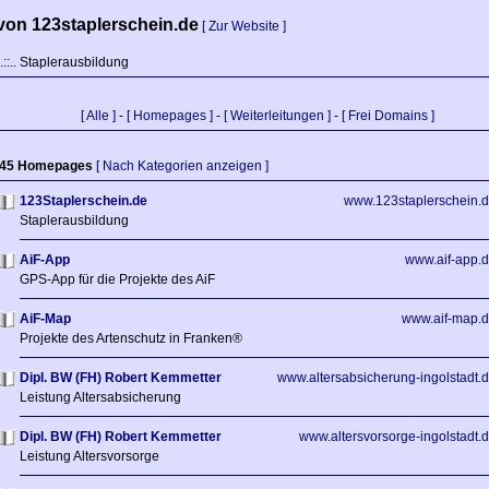
von 123staplerschein.de
[ Zur Website ]
.::.. Staplerausbildung
[ Alle ]
-
[ Homepages ]
-
[ Weiterleitungen ]
-
[ Frei Domains ]
 45 Homepages
[ Nach Kategorien anzeigen ]
123Staplerschein.de
www.123staplerschein.
Staplerausbildung
AiF-App
www.aif-app.
GPS-App für die Projekte des AiF
AiF-Map
www.aif-map.
Projekte des Artenschutz in Franken®
Dipl. BW (FH) Robert Kemmetter
www.altersabsicherung-ingolstadt.
Leistung Altersabsicherung
Dipl. BW (FH) Robert Kemmetter
www.altersvorsorge-ingolstadt.
Leistung Altersvorsorge