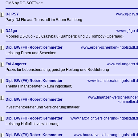
CMS by DC-SOFTs.de
DJ PSY
www.dj-psy.
Party-DJ Flo aus Trunstadt im Raum Bamberg
DJ2go
www.dj2go.
Mobiles DJ-Duo - DJ Crazybalu (Bamberg) und DJ Tomboy (Oberhaid)
Dipl. BW (FH) Robert Kemmetter
www.erben-schenken-ingolstadt.
Leistung Erben und Schenken
Evi Angerer
www.evi-angerer.
Praxis für Lebensberatung, geistige Heilung und Rückführung
Dipl. BW (FH) Robert Kemmetter
www.finanzberateringolstadt.
Thema Finanzberater (Raum Ingolstadt)
www.finanzen-versicherunge
Dipl. BW (FH) Robert Kemmetter
kemmetter.
Investmentberater und Versicherungsmakler
Dipl. BW (FH) Robert Kemmetter
www.haftpflichtversicherung-ingolstadt.
Leistung Haftpflichversicherung
Dipl. BW (FH) Robert Kemmetter
www.hausratversicherung-ingolstadt.