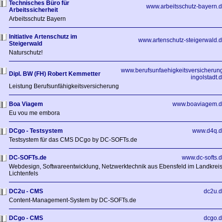
Technisches Büro für
www.arbeitsschutz-bayern.
Arbeitssicherheit
Arbeitsschutz Bayern
Initiative Artenschutz im
www.artenschutz-steigerwald.
Steigerwald
Naturschutz!
www.berufsunfaehigkeitsversicherun
Dipl. BW (FH) Robert Kemmetter
ingolstadt.
Leistung Berufsunfähigkeitsversicherung
Boa Viagem
www.boaviagem.d
Eu vou me embora
DCgo - Testsystem
www.d4q.d
Testsystem für das CMS DCgo by DC-SOFTs.de
DC-SOFTs.de
www.dc-softs.
Webdesign, Softwareentwicklung, Netzwerktechnik aus Ebensfeld im Landkrei
Lichtenfels
DC2u - CMS
dc2u.
Content-Management-System by DC-SOFTs.de
DCgo - CMS
dcgo.