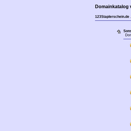
Domainkatalog 
123Staplerschein.de
.
Sons
Doma